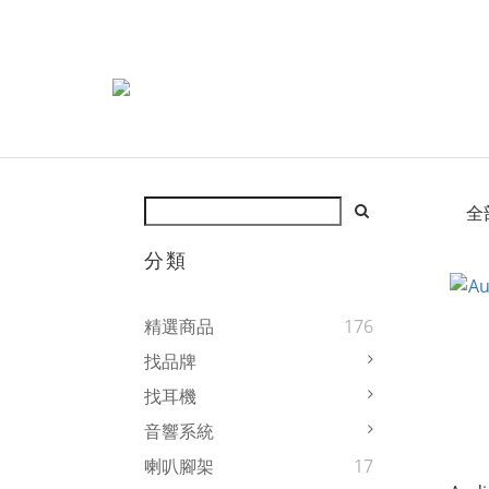
全
分類
精選商品
176
找品牌
找耳機
音響系統
喇叭腳架
17