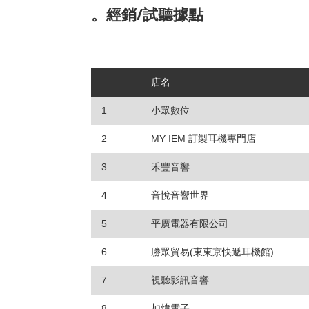
。經銷/試聽據點
店名
1
小眾數位
2
MY IEM 訂製耳機專門店
3
禾豐音響
4
音悅音響世界
5
平廣電器有限公司
6
勝眾貿易(東東京快遞耳機館)
7
視聽影訊音響
8
加煒電子