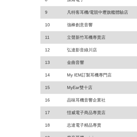
9
凡特客耳機/電競中壢旗艦體驗店
10
強棒創意音響
11
立聲新竹耳機專賣店
12
弘達影音綠川店
13
金曲音響
14
My IEM訂製耳機專門店
15
MyEar雙十店
16
品味耳機音響企業社
17
愷威電子商品專賣店
18
志達電子精品專賣