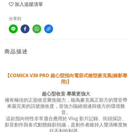
加入追蹤清單
分享到
商品描述
COMICA V30 PRO 超心型指向電容式槍型麥克風(錄影專
【
用)
】
超心型收音
專業更強大
擁有極佳的正面收音聚焦能力，能為麥克風正前方的聲音帶
來最完美的訊號接收度，並強力隔絕側邊與後方的環境雜
音。
Vlog
這款指向特性非常適合應用於
影片記錄、街頭採訪、
影音創作與各式動態錄影拍攝，是創作者維持人聲清晰度無
往不利的利器。