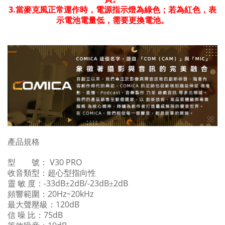
3.
當麥克風正常運作時，電源指示燈為綠色；若為紅色，表
示電池電量低，需要更換電池。
產品規格
V30 PRO
型 號：
收音類型：超心型指向性
-33dB
2dB/-23dB
2dB
靈
敏
度：
±
±
20Hz~20kHz
頻響範圍：
120dB
最大聲壓級：
75dB
信
噪
比：