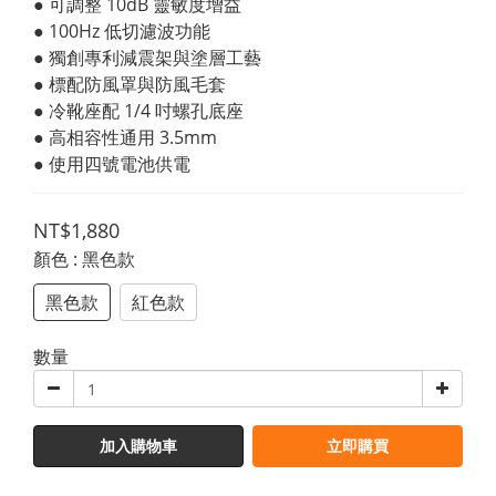
● 可調整 10dB 靈敏度增益
● 100Hz 低切濾波功能
● 獨創專利減震架與塗層工藝
● 標配防風罩與防風毛套
● 冷靴座配 1/4 吋螺孔底座
● 高相容性通用 3.5mm
● 使用四號電池供電
NT$1,880
顏色
: 黑色款
黑色款
紅色款
數量
加入購物車
立即購買