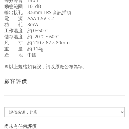
19dB
等效噪音：
101dB
動態範圍：
3.5mm TRS
輸出接孔：
音訊插頭
AAA 1.5V
2
電 源：
×
8mW
功 耗：
0~50
工作溫度：約
℃
-20
~ 60
儲存溫度：約
℃
℃
210
62
80mm
尺 寸：約
×
×
114g
重 量：約
產 地：中國
※以上規格如有誤，請以原廠公布為準。
顧客評價
尚未有任何評價