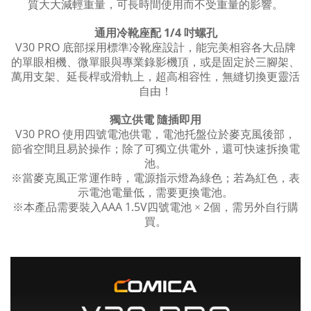
質大大減輕重量，可長時間使用而不受重量的影響。
1/4
吋螺孔
通用冷靴座配
V30 PRO
底部採用標準冷靴座設計，能完美相容各大品牌
的單眼相機、微單眼與專業錄影機頂，或是固定於三腳架、
萬用支架、延長桿或滑軌上，超高相容性，無縫切換更靈活
自由！
隨插即用
獨立供電
V30 PRO
使用四號電池供電，電池托盤位於麥克風後部，
節省空間且易於操作；除了可獨立供電外，還可快速拆換電
池。
※當麥克風正常運作時，電源指示燈為綠色；若為紅色，表
示電池電量低，需要更換電池。
AAA 1.5V
2
※本產品需要裝入
四號電池
×
個，需另外自行購
買。