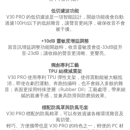
低切濾波功能
V30 PRO
的低切濾波是一項智能設計，開啟功能後會自動
100Hz
過濾
以下的低頻雜音，讓聲音更純淨，確保收音不會
被干擾。
+10dB
靈敏度增益調整
-33dB
當音訊增益調整功能開啟時，收音靈敏度會從
提升
-23dB
至
；
讓收錄的聲音更清晰、更響亮。
獨創專利工藝
TPU
結構減震架
V30 PRO
TPU
使用專利
彈性支架，使得震動能被大幅抵
消，即使在劇烈運動、奔跑拍攝時，也不會錄入多餘的雜
Rubber Oil
音；表面更採用特殊塗層（
）工藝處理，帶來細
膩的親膚手感，並兼具防滑與防磨損效果。
標配防風罩與防風毛套
V30 PRO
標配的防風棉罩，可以有效過濾各種環境雜音及
風切聲。
V30 PRO
PC
輕巧、方便攜帶也是
的特色之一，輕便的
材