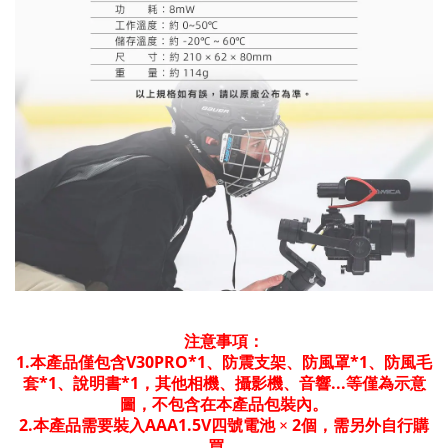
注意事項：
1.
V30PRO*1
*1
本產品僅包含
、防震支架、防風罩
、防風毛
*1
*1
...
套
、說明書
，其他相機、攝影機、音響
等僅為示意
圖，不包含在本產品包裝內。
2.
AAA1.5V
2
本產品需要裝入
四號電池
×
個，需另外自行購
買。