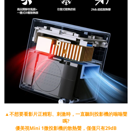
▲不想要看影片正精彩、刺激時，一直聽到投影機的嗡嗡聲
嗎?
優美視Mini 1微投影機的散熱聲，僅僅只有29dB