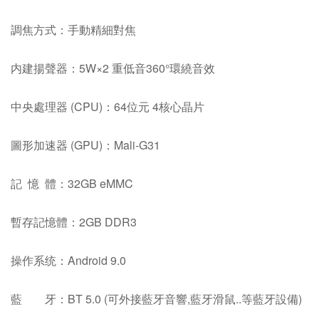
調焦方式：手動精細對焦
内建揚聲器：5W×2 重低音360°環繞音效
中央處理器 (CPU)：64位元 4核心晶片
圖形加速器 (GPU)：Mali-G31
記 憶 體：32GB eMMC
暫存記憶體：2GB DDR3
操作系统：Android 9.0
藍 牙：BT 5.0 (可外接藍牙音響,藍牙滑鼠..等藍牙設備)